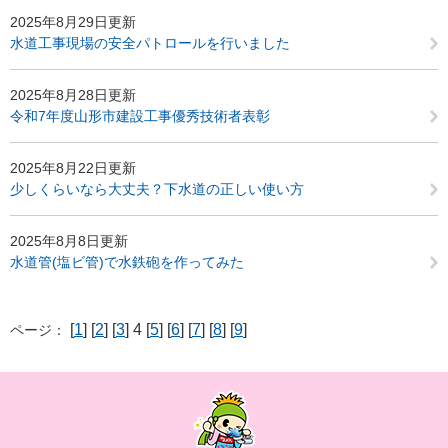
2025年8月29日更新
水道工事現場の安全パトロールを行いました
2025年8月28日更新
令和7年度山形市建設工事優秀技術者表彰
2025年8月22日更新
少しくらいなら大丈夫？下水道の正しい使い方
2025年8月8日更新
水道管(塩ビ管)で水鉄砲を作ってみた
[
1
] [
2
] [
3
] 4 [
5
] [
6
] [
7
] [
8
] [
9
]
ページ：
お