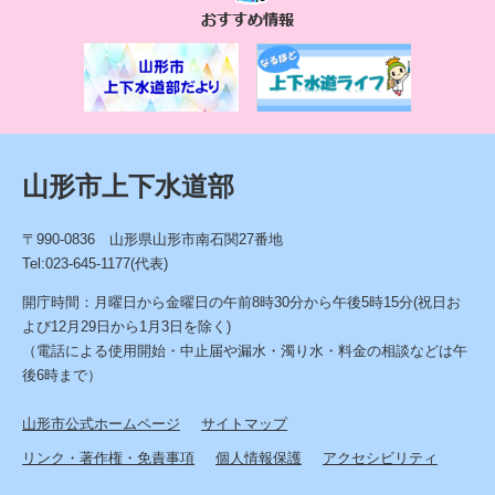
す
す
め
情
報
山形市上下水道部
〒990-0836 山形県山形市南石関27番地
Tel:023-645-1177(代表)
開庁時間：月曜日から金曜日の午前8時30分から午後5時15分(祝日お
よび12月29日から1月3日を除く)
（電話による使用開始・中止届や漏水・濁り水・料金の相談などは午
後6時まで）
山形市公式ホームページ
サイトマップ
リンク・著作権・免責事項
個人情報保護
アクセシビリティ