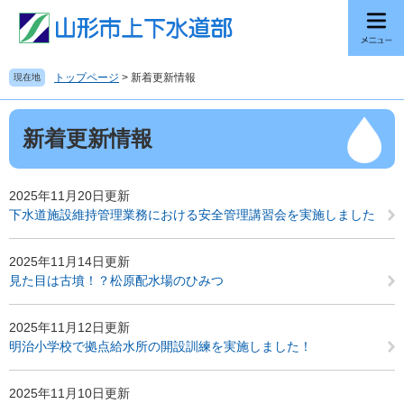
ペ
メ
ー
ニ
ジ
ュ
の
ー
トップページ
>
新着更新情報
現在地
先
を
頭
飛
本
で
ば
新着更新情報
文
す
し
。
て
本
2025年11月20日更新
文
下水道施設維持管理業務における安全管理講習会を実施しました
へ
2025年11月14日更新
見た目は古墳！？松原配水場のひみつ
2025年11月12日更新
明治小学校で拠点給水所の開設訓練を実施しました！
2025年11月10日更新