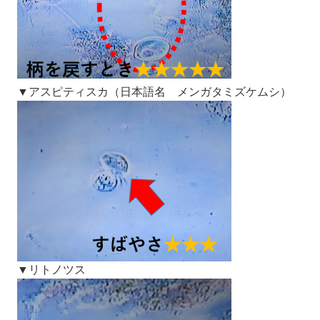
▼アスピティスカ（日本語名 メンガタミズケムシ）​
▼リトノツス