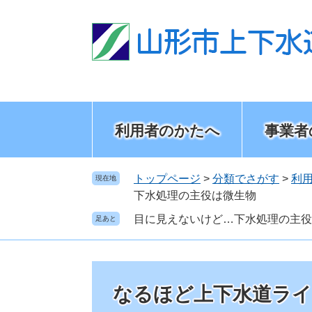
ペ
メ
ー
ニ
ジ
ュ
の
ー
先
を
頭
飛
で
ば
す
し
利用者のかたへ
事業者
。
て
本
文
トップページ
>
分類でさがす
>
利
現在地
へ
下水処理の主役は微生物
目に見えないけど…下水処理の主役
足あと
なるほど上下水道ラ