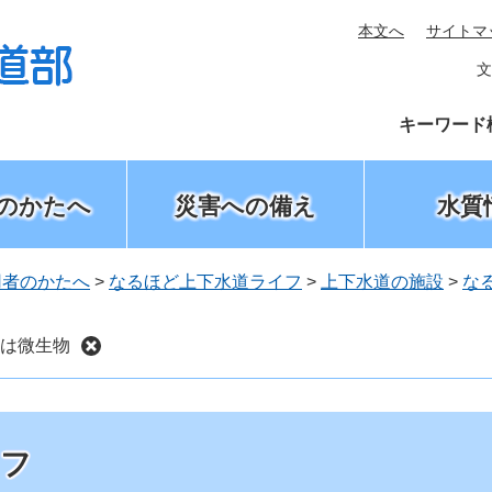
本文へ
サイトマ
文
キーワード
のかたへ
災害への備え
水質
用者のかたへ
>
なるほど上下水道ライフ
>
上下水道の施設
>
な
は微生物
イフ