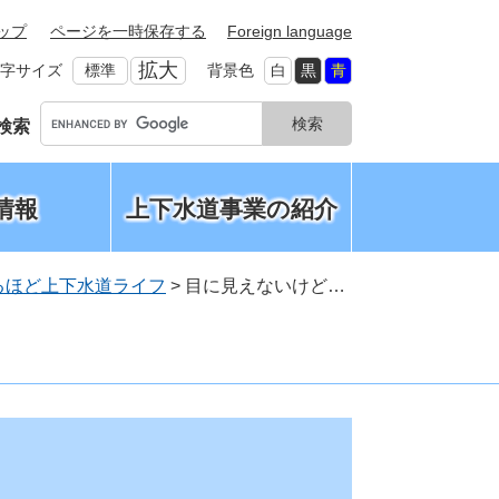
ップ
ページを一時保存する
Foreign language
拡大
字サイズ
標準
背景色
白
黒
青
G
検索
o
o
g
情報
上下水道事業の紹介
l
e
カ
ス
るほど上下水道ライフ
>
目に見えないけど…
タ
ム
検
索