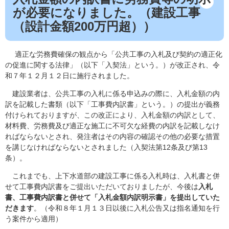
が必要になりました。（建設工事
（設計金額200万円超））
適正な労務費確保の観点から「公共工事の入札及び契約の適正化
の促進に関する法律」（以下「入契法」という。）が改正され、令
和７年１２月１２日に施行されました。
建設業者は、公共工事の入札に係る申込みの際に、入札金額の内
訳を記載した書類（以下「工事費内訳書」という。）の提出が義務
付けられておりますが、この改正により、入札金額の内訳として、
材料費、労務費及び適正な施工に不可欠な経費の内訳を記載しなけ
ればならないとされ、発注者はその内容の確認その他の必要な措置
を講じなければならないとされました（入契法第12条及び第13
条）。
これまでも、上下水道部の建設工事に係る入札時は、入札書と併
せて工事費内訳書をご提出いただいておりましたが、今後は
入札
書、工事費内訳書と併せて「入札金額内訳明示書」を提出していた
だきます
。（令和８年１月１３日以後に入札公告又は指名通知を行
う案件から適用）