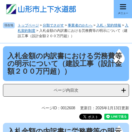
ペ
メ
ー
ニ
ジ
ュ
の
ー
トップページ
>
分類でさがす
>
事業者のかたへ
>
入札・契約情報
>
入
現在地
先
を
札契約制度
>
入札金額の内訳書における労務費等の明示について（建
頭
飛
設工事（設計金額２００万円超））
で
ば
す
し
本
。
て
入札金額の内訳書における労務費等
文
本
の明示について（建設工事（設計金
文
額２００万円超））
へ
ページ内目次
ページID：0012608
更新日：2026年1月13日更新
入札金額の内訳書に労務費等の明示