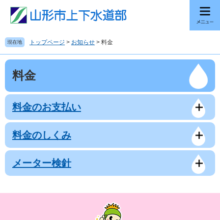
ペ
メ
ー
ニ
ジ
ュ
の
ー
トップページ
>
お知らせ
>
料金
現在地
先
を
頭
飛
本
で
ば
料金
文
す
し
。
て
本
料金のお支払い
文
へ
料金のしくみ
メーター検針