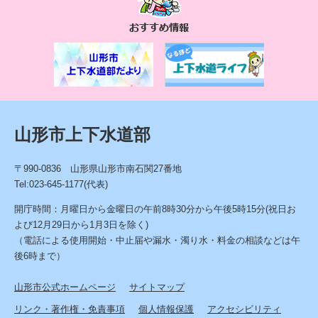
お
す
す
め
情
報
山形市上下水道部
〒990-0836 山形県山形市南石関27番地
Tel:023-645-1177(代表)
開庁時間：月曜日から金曜日の午前8時30分から午後5時15分(祝日お
よび12月29日から1月3日を除く)
（電話による使用開始・中止届や漏水・濁り水・料金の相談などは午
後6時まで）
山形市公式ホームページ
サイトマップ
リンク・著作権・免責事項
個人情報保護
アクセシビリティ