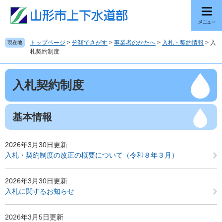
ペ
メ
ー
ニ
ジ
ュ
の
ー
トップページ
>
分類でさがす
>
事業者のかたへ
>
入札・契約情報
>
入
現在地
先
を
札契約制度
頭
飛
で
ば
本
す
し
入札契約制度
文
。
て
本
文
基本情報
へ
2026年3月30日更新
入札・契約制度の改正の概要について（令和８年３月）
2026年3月30日更新
入札に関するお知らせ
2026年3月5日更新