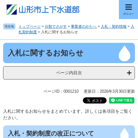
ペ
メ
ー
ニ
ジ
ュ
の
ー
トップページ
>
分類でさがす
>
事業者のかたへ
>
入札・契約情報
>
入
現在地
先
を
札契約制度
>
入札に関するお知らせ
頭
飛
で
ば
本
す
し
入札に関するお知らせ
文
。
て
本
文
ページ内目次
へ
ページID：0001210
更新日：2026年3月30日更新
入札に関するお知らせをまとめています。詳しくは各項目をご覧く
ださい。
入札・契約制度の改正について