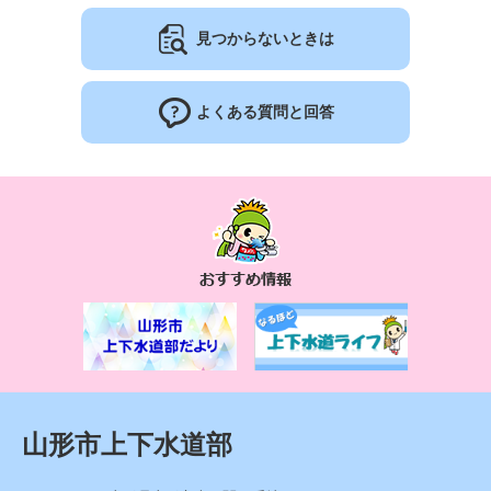
見つからないときは
よくある質問と回答
お
す
す
め
情
報
山形市上下水道部