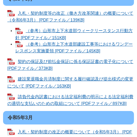
入札・契約制度等の改正（働き方改革関連）の概要について
（令和6年3月） [PDFファイル／139KB]
（参考）山形市上下水道部ウィークリースタンス行動方
針 [PDFファイル／151KB]
（参考）山形市上下水道部建設工事等におけるワンデー
レスポンス実施要領 [PDFファイル／145KB]
契約の保証及び前払金保証に係る保証証書の電子化について
[PDFファイル／373KB]
建設業退職金共済制度に関する履行確認及び提出様式の変更
について [PDFファイル／163KB]
請負代金内訳書における法定福利費の明示による法定福利費
の適切な支払いのための取組について [PDFファイル／897KB]
令和5年3月
入札・契約制度の改正の概要について（令和5年3月） [PDF