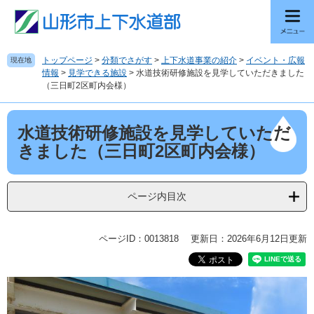
ペ
メ
ー
ニ
ジ
ュ
の
ー
トップページ
>
分類でさがす
>
上下水道事業の紹介
>
イベント・広報
現在地
先
を
情報
>
見学できる施設
>
水道技術研修施設を見学していただきました
頭
飛
（三日町2区町内会様）
で
ば
す
し
本
。
て
水道技術研修施設を見学していただ
文
本
きました（三日町2区町内会様）
文
へ
ページ内目次
ページID：0013818
更新日：2026年6月12日更新