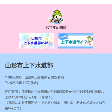
お
す
す
め
情
報
山形市上下水道部
〒990-0836 山形県山形市南石関27番地
Tel:023-645-1177(代表)
開庁時間：月曜日から金曜日の午前8時30分から午後5時15分(祝日お
よび12月29日から1月3日を除く)
（電話による使用開始・中止届や漏水・濁り水・料金の相談などは午
後6時まで）