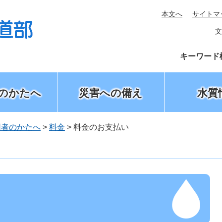
本文へ
サイトマ
文
キーワード
のかたへ
災害への備え
水質
用者のかたへ
>
料金
>
料金のお支払い