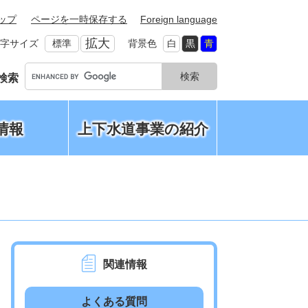
ップ
ページを一時保存する
Foreign language
拡大
字サイズ
標準
背景色
白
黒
青
G
検索
o
o
g
情報
上下水道事業の紹介
l
e
カ
ス
タ
ム
検
索
関連情報
よくある質問