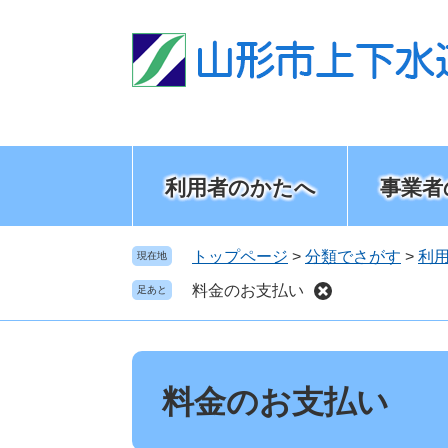
ペ
メ
ー
ニ
ジ
ュ
の
ー
先
を
頭
飛
で
ば
す
し
利用者のかたへ
事業者
。
て
本
文
トップページ
>
分類でさがす
>
利
現在地
へ
料金のお支払い
足あと
本
文
料金のお支払い