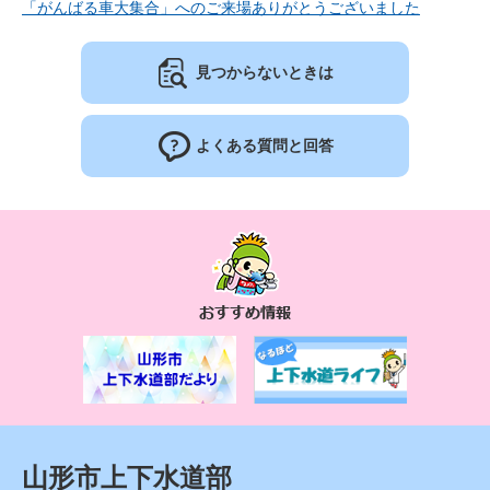
「がんばる車大集合」へのご来場ありがとうございました
見つからないときは
よくある質問と回答
お
す
す
め
情
報
山形市上下水道部