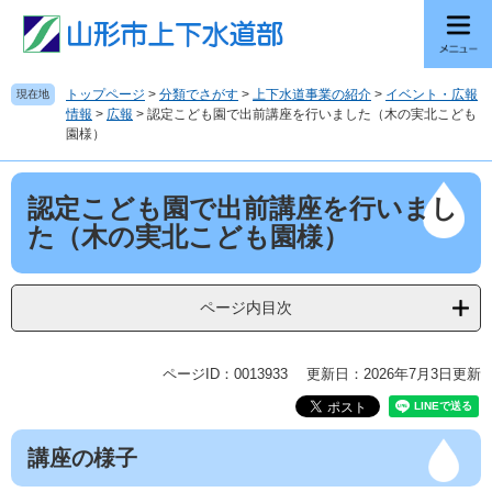
ペ
メ
ー
ニ
ジ
ュ
の
ー
トップページ
>
分類でさがす
>
上下水道事業の紹介
>
イベント・広報
現在地
先
を
情報
>
広報
>
認定こども園で出前講座を行いました（木の実北こども
頭
飛
園様）
で
ば
す
し
本
。
て
認定こども園で出前講座を行いまし
文
本
た（木の実北こども園様）
文
へ
ページ内目次
ページID：0013933
更新日：2026年7月3日更新
講座の様子