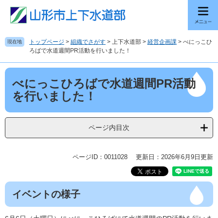
ペ
メ
ー
ニ
ジ
ュ
の
ー
トップページ
>
組織でさがす
>
上下水道部
>
経営企画課
>
べにっこひ
現在地
先
を
ろばで水道週間PR活動を行いました！
頭
飛
で
ば
本
す
し
べにっこひろばで水道週間PR活動
文
。
て
を行いました！
本
文
へ
ページ内目次
ページID：0011028
更新日：2026年6月9日更新
イベントの様子