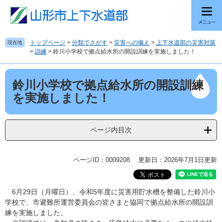
ペ
メ
ー
ニ
ジ
ュ
の
ー
トップページ
>
分類でさがす
>
災害への備え
>
上下水道部の災害対策
現在地
先
を
>
訓練
>
鈴川小学校で拠点給水所の開設訓練を実施しました！
頭
飛
で
ば
本
す
し
鈴川小学校で拠点給水所の開設訓練
文
。
て
を実施しました！
本
文
へ
ページ内目次
ページID：0009208
更新日：2026年7月1日更新
6月29日（月曜日）、令和5年度に災害用貯水槽を整備した鈴川小
学校で、市避難所運営委員会の皆さまと協同で拠点給水所の開設訓
練を実施しました。