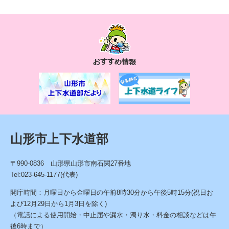
お
す
す
め
情
報
山形市上下水道部
〒990-0836 山形県山形市南石関27番地
Tel:023-645-1177(代表)
開庁時間：月曜日から金曜日の午前8時30分から午後5時15分(祝日お
よび12月29日から1月3日を除く)
（電話による使用開始・中止届や漏水・濁り水・料金の相談などは午
後6時まで）