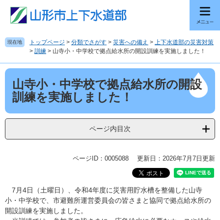
ペ
メ
ー
ニ
ジ
ュ
の
ー
トップページ
>
分類でさがす
>
災害への備え
>
上下水道部の災害対策
現在地
先
を
>
訓練
>
山寺小・中学校で拠点給水所の開設訓練を実施しました！
頭
飛
で
ば
本
す
し
山寺小・中学校で拠点給水所の開設
文
。
て
訓練を実施しました！
本
文
へ
ページ内目次
ページID：0005088
更新日：2026年7月7日更新
7月4日（土曜日）、令和4年度に災害用貯水槽を整備した山寺
小・中学校で、市避難所運営委員会の皆さまと協同で拠点給水所の
開設訓練を実施しました。