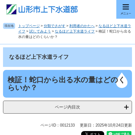
ペ
メ
ー
ニ
ジ
ュ
の
ー
トップページ
>
分類でさがす
>
利用者のかたへ
>
なるほど上下水道ラ
現在地
先
を
イフ
>
試してみよう
>
なるほど上下水道ライフ
>
検証！蛇口から出る
頭
飛
水の量はどのくらいか？
で
ば
す
し
。
て
なるほど上下水道ライフ
本
文
へ
本
検証！蛇口から出る水の量はどのく
文
らいか？
ページ内目次
ページID：0012133
更新日：2025年10月24日更新