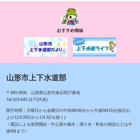
お
す
す
め
情
報
山形市上下水道部
〒990-0836 山形県山形市南石関27番地
Tel:023-645-1177(代表)
開庁時間：月曜日から金曜日の午前8時30分から午後5時15分(祝日お
よび12月29日から1月3日を除く)
（電話による使用開始・中止届や漏水・濁り水・料金の相談などは午
後6時まで）