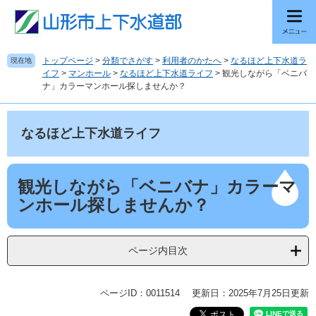
ペ
メ
ー
ニ
ジ
ュ
の
ー
トップページ
>
分類でさがす
>
利用者のかたへ
>
なるほど上下水道ラ
現在地
先
を
イフ
>
マンホール
>
なるほど上下水道ライフ
>
観光しながら「ベニバ
頭
飛
ナ」カラーマンホール探しませんか？
で
ば
す
し
。
て
なるほど上下水道ライフ
本
文
へ
本
観光しながら「ベニバナ」カラーマ
文
ンホール探しませんか？
ページ内目次
ページID：0011514
更新日：2025年7月25日更新