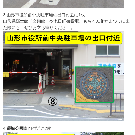
3.山形市役所前中央駐車場の出口付近に1枚
山形県郷土館「文翔館」や七日町御殿堰、もちろん花笠まつりに来
た際にも、ぜひお立ち寄りください。​
4.
霞城公園
南門付近に2枚