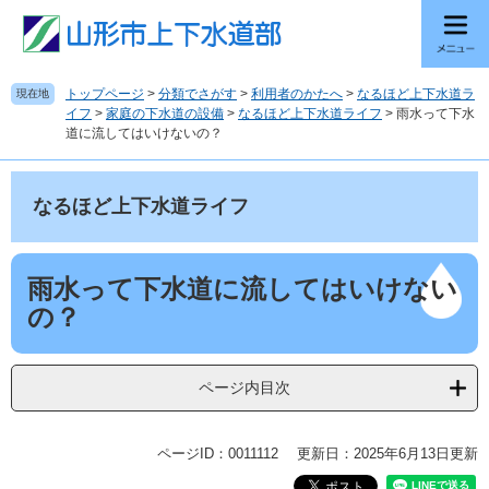
ペ
メ
ー
ニ
ジ
ュ
の
ー
トップページ
>
分類でさがす
>
利用者のかたへ
>
なるほど上下水道ラ
現在地
先
を
イフ
>
家庭の下水道の設備
>
なるほど上下水道ライフ
>
雨水って下水
頭
飛
道に流してはいけないの？
で
ば
す
し
。
て
なるほど上下水道ライフ
本
文
へ
本
雨水って下水道に流してはいけない
文
の？
ページ内目次
ページID：0011112
更新日：2025年6月13日更新