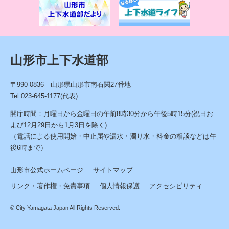
情
報
山形市上下水道部
〒990-0836 山形県山形市南石関27番地
Tel:023-645-1177(代表)
開庁時間：月曜日から金曜日の午前8時30分から午後5時15分(祝日お
よび12月29日から1月3日を除く)
（電話による使用開始・中止届や漏水・濁り水・料金の相談などは午
後6時まで）
山形市公式ホームページ
サイトマップ
リンク・著作権・免責事項
個人情報保護
アクセシビリティ
© City Yamagata Japan All Rights Reserved.