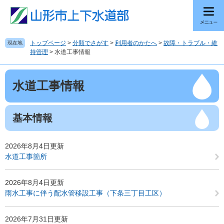
ペ
メ
ー
ニ
ジ
ュ
の
ー
トップページ
>
分類でさがす
>
利用者のかたへ
>
故障・トラブル・維
現在地
先
を
持管理
>
水道工事情報
頭
飛
で
ば
本
す
し
水道工事情報
文
。
て
本
文
基本情報
へ
2026年8月4日更新
水道工事箇所
2026年8月4日更新
雨水工事に伴う配水管移設工事（下条三丁目工区）
2026年7月31日更新