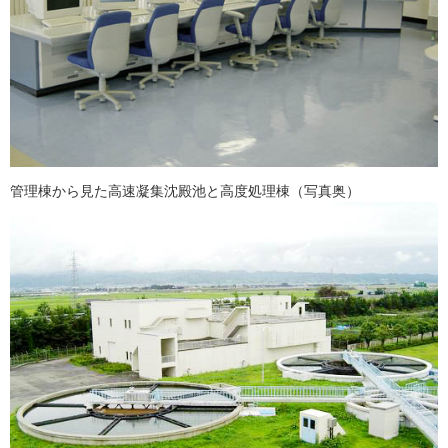
管理棟から見た高速凝集沈殿池と高度処理棟（写真奥）