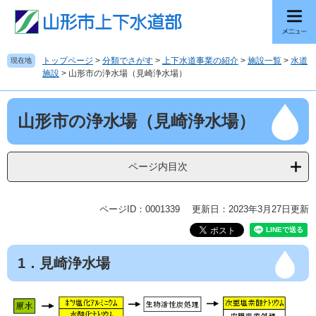
ペ
メ
ー
ニ
ジ
ュ
の
ー
トップページ
>
分類でさがす
>
上下水道事業の紹介
>
施設一覧
>
水道
現在地
先
を
施設
>
山形市の浄水場（見崎浄水場）
頭
飛
で
ば
本
す
し
山形市の浄水場（見崎浄水場）
文
。
て
本
文
ページ内目次
へ
ページID：0001339
更新日：2023年3月27日更新
1．見崎浄水場