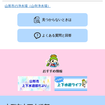
山形市の浄水場（山寺浄水場）
見つからないときは
よくある質問と回答
お
す
す
め
情
報