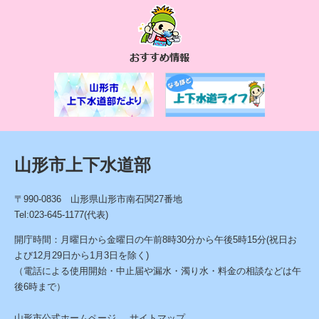
お
す
す
め
情
報
山形市上下水道部
〒990-0836 山形県山形市南石関27番地
Tel:023-645-1177(代表)
開庁時間：月曜日から金曜日の午前8時30分から午後5時15分(祝日お
よび12月29日から1月3日を除く)
（電話による使用開始・中止届や漏水・濁り水・料金の相談などは午
後6時まで）
山形市公式ホームページ
サイトマップ