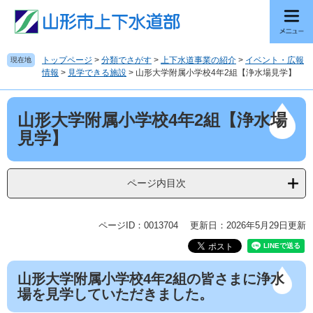
ペ
メ
ー
ニ
ジ
ュ
の
ー
トップページ
>
分類でさがす
>
上下水道事業の紹介
>
イベント・広報
現在地
先
を
情報
>
見学できる施設
>
山形大学附属小学校4年2組【浄水場見学】
頭
飛
で
ば
本
す
し
山形大学附属小学校4年2組【浄水場
文
。
て
見学】
本
文
へ
ページ内目次
ページID：0013704
更新日：2026年5月29日更新
山形大学附属小学校4年2組の皆さまに浄水
場を見学していただきました。