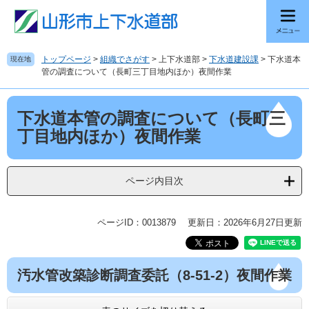
ペ
メ
ー
ニ
ジ
ュ
の
ー
トップページ
>
組織でさがす
>
上下水道部
>
下水道建設課
>
下水道本
現在地
先
を
管の調査について（長町三丁目地内ほか）夜間作業
頭
飛
で
ば
本
す
し
下水道本管の調査について（長町三
文
。
て
丁目地内ほか）夜間作業
本
文
へ
ページ内目次
ページID：0013879
更新日：2026年6月27日更新
汚水管改築診断調査委託（8-51-2）夜間作業