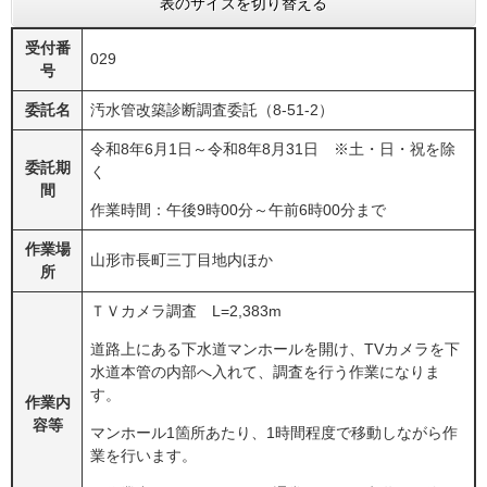
表のサイズを切り替える
受付番
029
号
委託名
汚水管改築診断調査委託（8-51-2）
令和8年6月1日～令和8年8月31日 ※土・日・祝を除
委託期
く
間
作業時間：午後9時00分～午前6時00分まで
作業場
山形市長町三丁目地内ほか
所
ＴＶカメラ調査 L=2,383m
道路上にある下水道マンホールを開け、TVカメラを下
水道本管の内部へ入れて、調査を行う作業になりま
す。
作業内
容等
マンホール1箇所あたり、1時間程度で移動しながら作
業を行います。