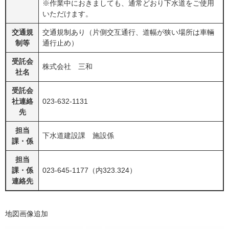
※作業中におきましても、通常どおり下水道をご使用
いただけます。
交通規
交通規制あり（片側交互通行、道幅が狭い場所は車輛
制等
通行止め）
受託会
株式会社 三和
社名
受託会
社連絡
023-632-1131
先
担当
下水道建設課 施設係
課・係
担当
課・係
023-645-1177（内323.324）
連絡先
地図画像追加