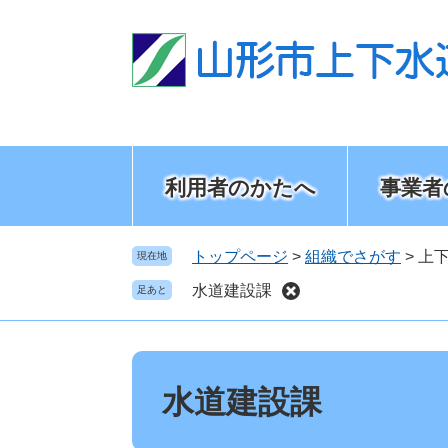
ペ
メ
ー
ニ
ジ
ュ
の
ー
先
を
頭
飛
で
ば
す
し
利用者のかたへ
事業者
。
て
本
文
トップページ
>
組織でさがす
>
上
現在地
へ
水道建設課
足あと
本
文
水道建設課