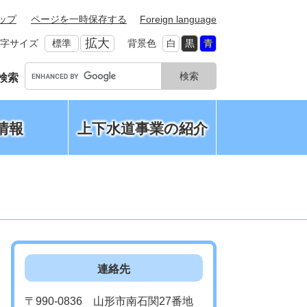
ップ
ページを一時保存する
Foreign language
拡大
字サイズ
標準
背景色
白
黒
青
G
検索
o
o
g
情報
上下水道事業の紹介
l
e
カ
ス
タ
ム
検
索
連絡先
〒990-0836 山形市南石関27番地