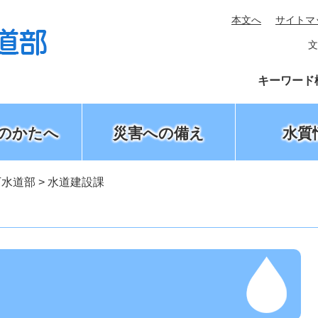
本文へ
サイトマ
文
キーワード
のかたへ
災害への備え
水質
下水道部
>
水道建設課