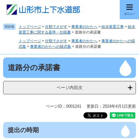
ペ
メ
ー
ニ
ジ
ュ
の
ー
トップページ
>
分類でさがす
>
事業者のかたへ
>
給水装置工事
>
給水
現在地
先
を
装置工事に関する基準・仕様書
>
道路分の承諾書
頭
飛
トップページ
>
分類でさがす
>
事業者のかたへ
>
事業者のかたへの様
で
ば
式集
>
事業者のかたへの様式集
>
道路分の承諾書
す
し
。
て
本
本
道路分の承諾書
文
文
へ
ページ内目次
ページID：0001241
更新日：2024年4月1日更新
提出の時期