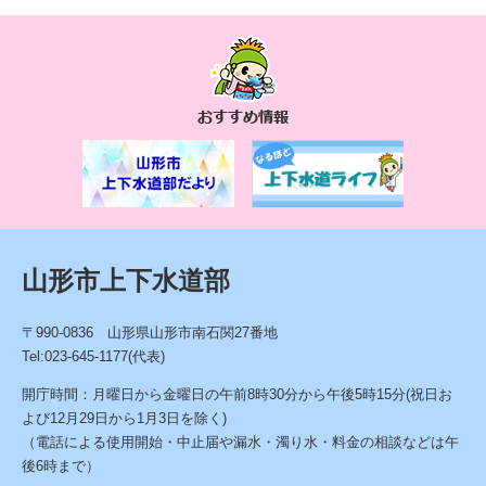
お
す
す
め
情
報
山形市上下水道部
〒990-0836 山形県山形市南石関27番地
Tel:023-645-1177(代表)
開庁時間：月曜日から金曜日の午前8時30分から午後5時15分(祝日お
よび12月29日から1月3日を除く)
（電話による使用開始・中止届や漏水・濁り水・料金の相談などは午
後6時まで）