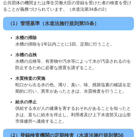
公共団体の機関または厚生労働大臣の登録を受けた者の検査を受け
ることが義務づけられています。（水道法第34条の2）
（1）管理基準（水道法施行規則第55条）
水槽の掃除
水槽の掃除を1年以内ごとに1回、定期に行うこと。
水槽の点検
水槽の点検等、有害物や汚水等によって水が汚染されるのを
防止するために必要な措置を講ずること。
水質検査の実施
蛇口から出る水の色、濁り、臭い、味、残留塩素の確認を定
期的に行い、異常があったときは、水質検査を行うこと。
給水の停止
供給する水が人の健康を害するおそれがあることを知ったと
きは、直ちに給水を停止し、利用者及び上下水道部又は山形
市保健所へ連絡すること。
（2）登録検査機関の定期検査（水道法施行規則第56