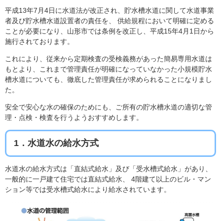
平成13年7月4日に水道法が改正され、貯水槽水道に関して水道事業
者及び貯水槽水道設置者の責任を、 供給規程において明確に定める
ことが必要になり、山形市では条例を改正し、平成15年4月1日から
施行されております。
これにより、従来から定期検査の受検義務があった簡易専用水道は
もとより、これまで管理責任が明確になっていなかった小規模貯水
槽水道についても、徹底した管理責任が求められることになりまし
た。
安全で安心な水の確保のためにも、ご所有の貯水槽水道の適切な管
理・点検・検査を行うようおすすめします。
1．水道水の給水方式
水道水の給水方式は「直結式給水」及び「受水槽式給水」があり、
一般的に一戸建て住宅では直結式給水、 4階建て以上のビル・マン
ション等では受水槽式給水により給水されています。