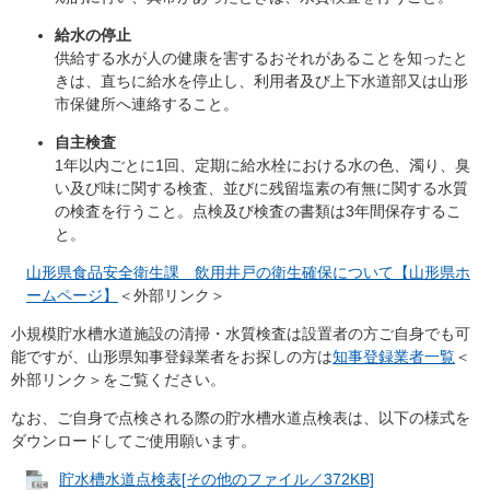
給水の停止
供給する水が人の健康を害するおそれがあることを知ったと
きは、直ちに給水を停止し、利用者及び上下水道部又は山形
市保健所へ連絡すること。
自主検査
1年以内ごとに1回、定期に給水栓における水の色、濁り、臭
い及び味に関する検査、並びに残留塩素の有無に関する水質
の検査を行うこと。点検及び検査の書類は3年間保存するこ
と。
山形県食品安全衛生課 飲用井戸の衛生確保について【山形県ホ
ームページ】
＜外部リンク＞
小規模貯水槽水道施設の清掃・水質検査は設置者の方ご自身でも可
能ですが、山形県知事登録業者をお探しの方は
知事登録業者一覧
＜
外部リンク＞
をご覧ください。
なお、ご自身で点検される際の貯水槽水道点検表は、以下の様式を
ダウンロードしてご使用願います。
貯水槽水道点検表[その他のファイル／372KB]