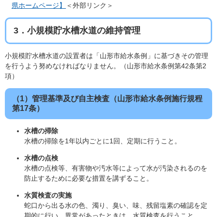
県ホームページ】
＜外部リンク＞
3．小規模貯水槽水道の維持管理
小規模貯水槽水道の設置者は「山形市給水条例」に基づきその管理
を行うよう努めなければなりません。（山形市給水条例第42条第2
項）
（1）管理基準及び自主検査（山形市給水条例施行規程
第17条）
水槽の掃除
水槽の掃除を1年以内ごとに1回、定期に行うこと。
水槽の点検
水槽の点検等、有害物や汚水等によって水が汚染されるのを
防止するために必要な措置を講ずること。
水質検査の実施
蛇口から出る水の色、濁り、臭い、味、残留塩素の確認を定
期的に行い、異常があったときは、水質検査を行うこと。