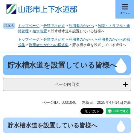
ペ
メ
ー
ニ
ジ
ュ
の
ー
トップページ
>
分類でさがす
>
利用者のかたへ
>
故障・トラブル・維
現在地
先
を
持管理
>
給水装置
>
貯水槽水道を設置している皆様へ
頭
飛
トップページ
>
分類でさがす
>
利用者のかたへ
>
利用者のかたへの様
で
ば
式集
>
利用者のかたへの様式集
>
貯水槽水道を設置している皆様へ
す
し
。
て
本
本
貯水槽水道を設置している皆様へ
文
文
へ
ページ内目次
ページID：0001040
更新日：2025年4月14日更新
貯水槽水道を設置している皆様へ