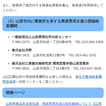
また、検査終了後交付する検査結果報告書は、検査後3年間保存して
ください。
（3）山形市内に事務所を有する簡易専用水道の登録検
査機関
一般財団法人山形県理化学分析センター
〒990-2473 山形市松栄一丁目6番68号 TEL.023-645-5306
株式会社丹野
〒990-2431 山形市松見町12番3号 TEL.023-641-1141
株式会社江東微生物研究所 環境営業本部山形営業所
〒990-0831 山形市西田二丁目2番5号 TEL.023-647-3645
上記記載以外の登録検査機関をお探しの場合は、
厚生労働省検査機
関登録簿
＜外部リンク＞
をご覧ください。
関連ページ
山形県食品安全衛生課 簡易専用水道の衛生確保について【山形