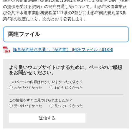
地方公営企業法施行令第21条の13第1項第3号による随意契約（役務
の提供を受ける契約）の発注見通し等について、山形市水道事業及
び公共下水道事業財務規程第117条の2並びに山形市契約規則第3条
第2項の規定により、次のとおり公表します。
関連ファイル
随意契約発注見通し（契約前） [PDFファイル／91KB]
より良いウェブサイトにするために、ページのご感想
をお聞かせください。
このページの内容はわかりやすかったですか？
わかりやすかった
わかりにくかった
この情報をすぐに見つけられましたか？
見つけやすかった
見つけにくかった