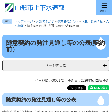
ペ
メ
ー
ニ
ジ
ュ
の
ー
トップページ
>
分類でさがす
>
事業者のかたへ
>
入札・契約情報
>
入
現在地
先
を
札情報
>
随意契約の発注見通し等の公表(契約前）
頭
飛
で
ば
本
す
し
随意契約の発注見通し等の公表(契約
文
。
て
前）
本
文
へ
ページ内目次
ページID：0005172
更新日：2026年5月28日更新
随意契約の発注見通し等の公表