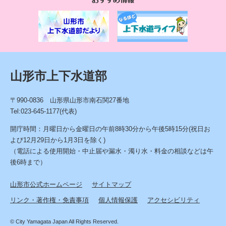
す
め
情
報
山形市上下水道部
〒990-0836 山形県山形市南石関27番地
Tel:023-645-1177(代表)
開庁時間：月曜日から金曜日の午前8時30分から午後5時15分(祝日お
よび12月29日から1月3日を除く)
（電話による使用開始・中止届や漏水・濁り水・料金の相談などは午
後6時まで）
山形市公式ホームページ
サイトマップ
リンク・著作権・免責事項
個人情報保護
アクセシビリティ
© City Yamagata Japan All Rights Reserved.