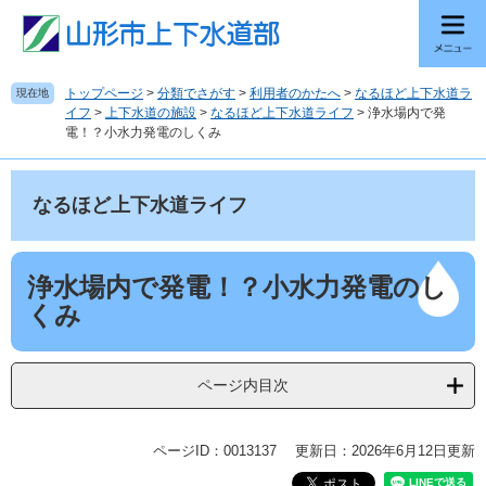
ペ
メ
ー
ニ
ジ
ュ
の
ー
トップページ
>
分類でさがす
>
利用者のかたへ
>
なるほど上下水道ラ
現在地
先
を
イフ
>
上下水道の施設
>
なるほど上下水道ライフ
>
浄水場内で発
頭
飛
電！？小水力発電のしくみ
で
ば
す
し
。
て
なるほど上下水道ライフ
本
文
へ
本
浄水場内で発電！？小水力発電のし
文
くみ
ページ内目次
ページID：0013137
更新日：2026年6月12日更新