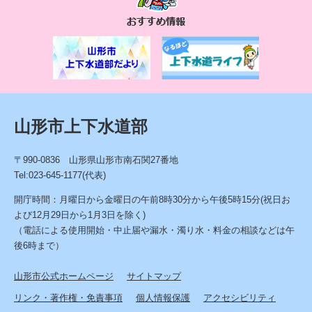
お
す
す
め
情
報
山形市上下水道部
〒990-0836 山形県山形市南石関27番地
Tel:023-645-1177(代表)
開庁時間：月曜日から金曜日の午前8時30分から午後5時15分(祝日お
よび12月29日から1月3日を除く)
（電話による使用開始・中止届や漏水・濁り水・料金の相談などは午
後6時まで）
山形市公式ホームページ
サイトマップ
リンク・著作権・免責事項
個人情報保護
アクセシビリティ