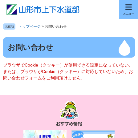
ペ
メ
ー
ニ
ジ
ュ
の
ー
トップページ
>
お問い合わせ
現在地
先
を
頭
飛
本
で
ば
お問い合わせ
文
す
し
。
て
本
ブラウザでCookie（クッキー）が使用できる設定になっていない、
文
または、ブラウザがCookie（クッキー）に対応していないため、お
へ
問い合わせフォームをご利用頂けません。
お
す
す
め