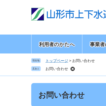
ペ
メ
ー
ニ
ジ
ュ
の
ー
先
を
頭
飛
で
ば
す
し
利用者のかたへ
事業者
。
て
本
文
トップページ
>
お問い合わせ
現在地
へ
お問い合わせ
足あと
本
文
お問い合わせ