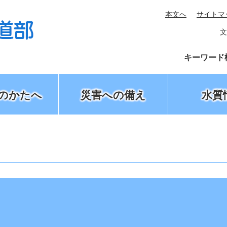
本文へ
サイトマ
文
キーワード
のかたへ
災害への備え
水質