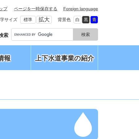
ップ
ページを一時保存する
Foreign language
拡大
字サイズ
標準
背景色
白
黒
青
G
検索
o
o
g
情報
上下水道事業の紹介
l
e
カ
ス
タ
ム
検
索