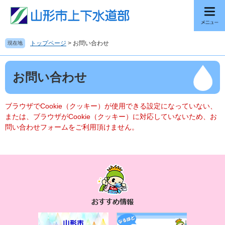
ペ
メ
ー
ニ
ジ
ュ
の
ー
トップページ
>
お問い合わせ
現在地
先
を
頭
飛
本
で
ば
お問い合わせ
文
す
し
。
て
本
ブラウザでCookie（クッキー）が使用できる設定になっていない、
文
または、ブラウザがCookie（クッキー）に対応していないため、お
へ
問い合わせフォームをご利用頂けません。
お
す
す
め