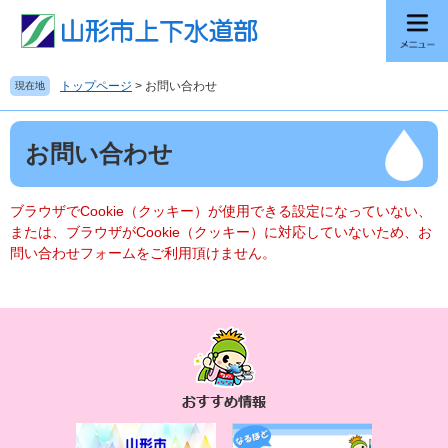
ペ
メ
ー
ニ
ジ
ュ
の
ー
トップページ
>
お問い合わせ
現在地
先
を
頭
飛
本
で
ば
お問い合わせ
文
す
し
。
て
本
ブラウザでCookie（クッキー）が使用できる設定になっていない、
文
または、ブラウザがCookie（クッキー）に対応していないため、お
へ
問い合わせフォームをご利用頂けません。
お
す
す
め